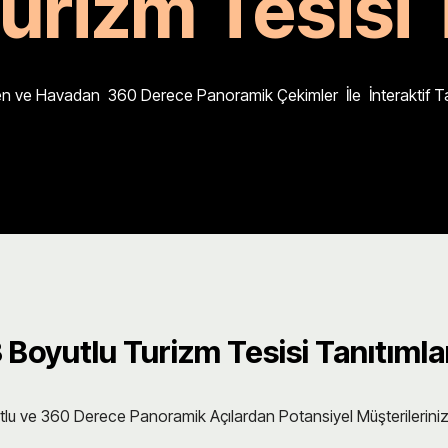
urizm Tesisi 
den ve Havadan 360 Derece Panoramik Çekimler İle İnteraktif Ta
 Boyutlu Turizm Tesisi Tanıtımla
tlu ve 360 Derece Panoramik Açılardan Potansiyel Müşterileriniz 